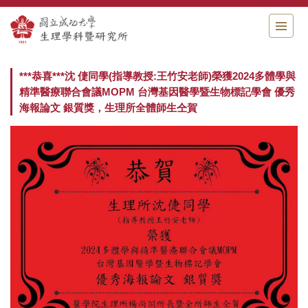
跳
到
主
要
內
***恭喜***沈 倢同學(指導教授:王竹安老師)榮獲2024多體學與
容
精準醫療聯合會議MOPM 台灣基因醫學暨生物標記學會 優秀
區
海報論文 銀質獎，生理所全體師生仝賀