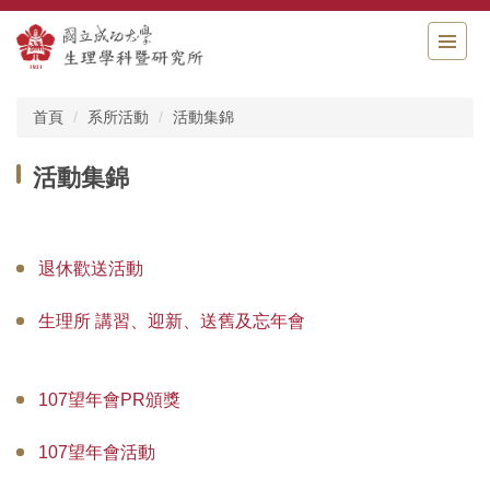
跳
到
主
要
內
首頁
系所活動
活動集錦
容
區
活動集錦
退休歡送活動
生理所 講習、迎新、送舊及忘年會
107望年會PR頒獎
107望年會活動