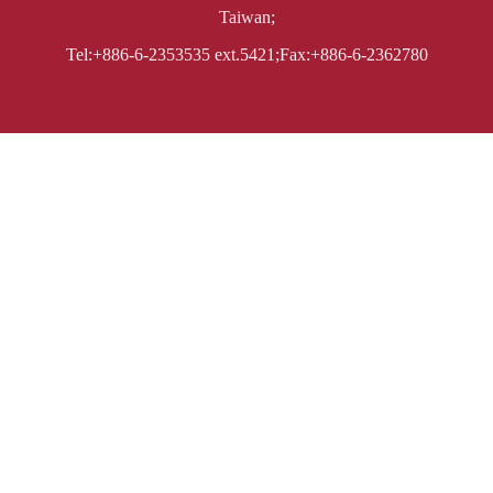
Taiwan;
Tel:+886-6-2353535 ext.5421;Fax:+886-6-2362780