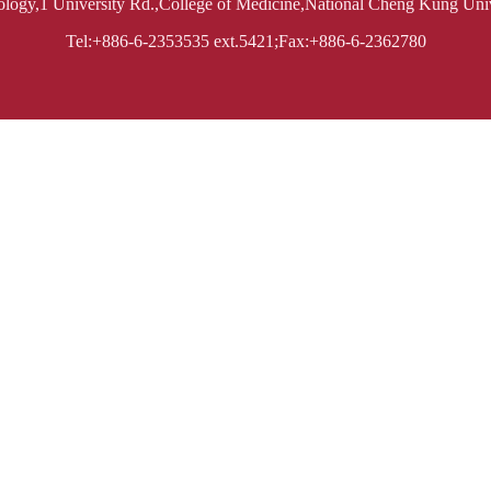
ology,1 University Rd.,College of Medicine,National Cheng Kung Univ
Tel:+886-6-2353535 ext.5421;Fax:+886-6-2362780