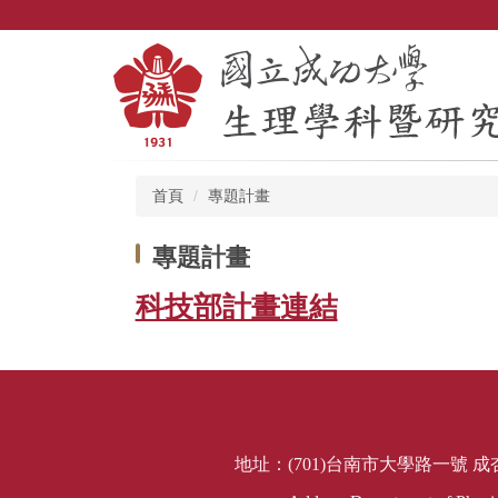
跳
到
主
要
內
容
區
首頁
專題計畫
專題計畫
科技部計畫連結
地址：(701)台南市大學路一號 成杏校區