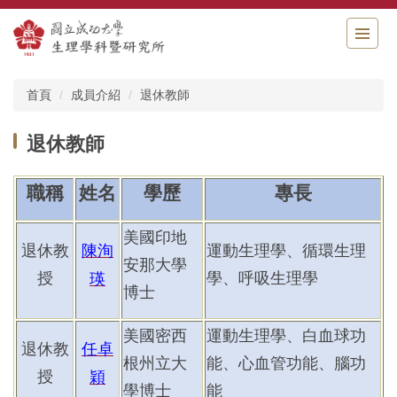
跳
到
主
要
內
首頁
成員介紹
退休教師
容
區
退休教師
職稱
姓名
學歷
專長
美國印地
退休教
陳洵
運動生理學、循環生理
安那大學
授
學、呼吸生理學
瑛
博士
美國密西
運動生理學、白血球功
退休教
任卓
根州立大
能、心血管功能、腦功
授
穎
學博士
能