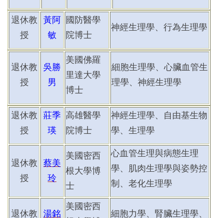
退休教
黃阿
國防醫學
神經生理學、行為生理學
授
敏
院博士
美國佛羅
退休教
吳勝
細胞生理學、心臟血管生
里達大學
授
男
理學、神經生理學
博士
退休教
莊季
高雄醫學
神經生理學、自由基生物
授
瑛
院博士
學、生理學
心血管生理與病態生理
美國密西
退休教
蔡美
學
、肌肉生理學與姿勢控
根大學博
授
玲
制
、老化生理學
士
美國密西
退休教
湯銘
細胞力學、腎臟生理學
、