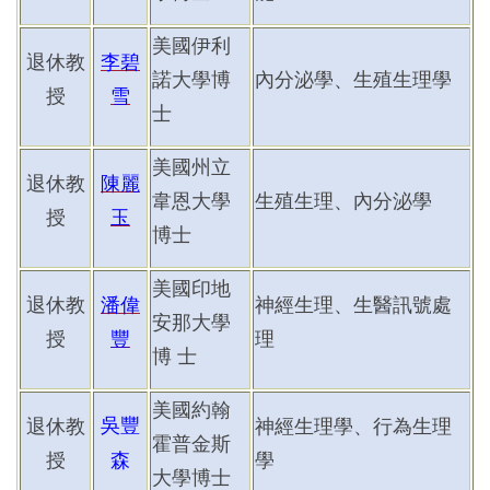
美國伊利
退休教
李碧
諾大學博
內分泌學、生殖生理學
授
雪
士
美國州立
退休教
陳麗
韋恩大學
生殖生理、內分泌學
授
玉
博士
美國印地
退休教
潘偉
神經生理、生醫訊號處
安那大學
授
豐
理
博 士
美國約翰
吳豐
退休教
神經生理學、行為生理
霍普金斯
授
森
學
大學博士